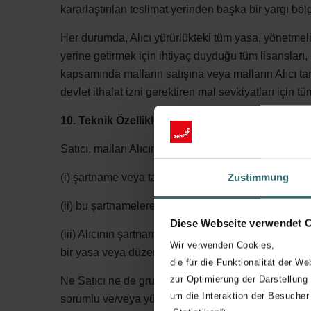
kararlaştırılan teslimat yerinden başka bir yargı b
Her durumda, Alıcı yürürlükteki tüm yasa, yönetmeli
yerine getirmek için ihtiyaç duyduğu tüm lisansları, iz
kapsamında malların satışına veya malların Alıcı tara
devlet ithalat izni gerektiren mal sevkiyatları için t
10. Teknik Özellikler ve Sistem Tasarımı
Satıcı, malları Alıcının şartnamelerine veya talimatl
Zustimmung
(i) şartname veya talimatların doğru olması;
(ii) bu şartnamelere veya talimatlara uygun olarak 
Diese Webseite verwendet 
(iii) Alıcının şartnameleri veya talimatları, Satıcı v
Wir verwenden Cookies,
bir yasa veya düzenlemenin ihlaline neden olmayac
die für die Funktionalität der We
zur Optimierung der Darstellung
Ne Satıcı ne de grubunun herhangi bir üyesi, Alıcı
um die Interaktion der Besucher
sorumlu ve/veya yükümlü olmayacaktır.