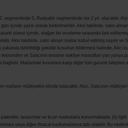
HC segmentinde 5, Radyatör segmentinde ise 2 yıl olacaktır. Alıc
gün içinde yazılı olarak bildirilmelidir. Aksi takdirde, satın alına
en garanti süresi içinde, olağan bir inceleme sırasında fark edilem
idir. Aksi takdirde, satın alınan mallar kabul edilmiş sayılır ve Sa
ukarıda belirtildiği şekilde kusurları bildirmesi halinde, Alıcı k
esisinden ve Satıcının tesisine nakliye masrafları yarı yarıya payl
ağlıdır. Mallardaki kusurlara karşı diğer tüm garanti talepleri a
 malların mülkiyetini elinde tutacaktır. Alıcı, Satıcının mülkiyet
 patentler, tasarımlar ve ticari markalarla korunmaktadır, (ii) ilgil
aptırımlara veya diğer ihracat kısıtlamalarına tabi olabilir. Bu nedenl