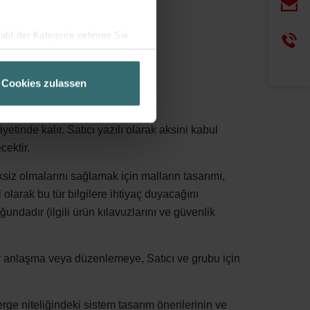
wahl der Kategorie nehmen Sie
erekli olan değişiklikleri yapmak;
ir Ihren Besuchsverlauf auf
geschneiderte Informationen
Cookies zulassen
ch über einen Link in der
etinde kalır. Satıcı yazılı olarak aksini kabul
cektir.
ksiz olmalarını sağlamak için malların tasarımı,
l olarak bu tür bilgilere ihtiyaç duyacağını
ndadır (ilgili ürün kılavuzlarını ve güvenlik
bir anlaşma veya düzenlemeye, Satıcı ve grubu için
rge niteliğindeki sistem tasarım önerilerinin ve