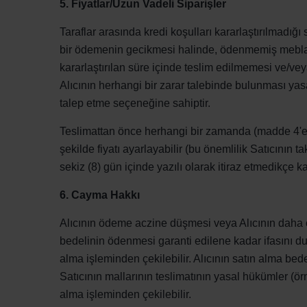
5. Fiyatlar/Uzun Vadeli Siparişler
Taraflar arasında kredi koşulları kararlaştırılmadığ
bir ödemenin gecikmesi halinde, ödenmemiş meblağ üz
kararlaştırılan süre içinde teslim edilmemesi ve/v
Alıcının herhangi bir zarar talebinde bulunması yasak
talep etme seçeneğine sahiptir.
Teslimattan önce herhangi bir zamanda (madde 4'e at
şekilde fiyatı ayarlayabilir (bu önemlilik Satıcının ta
sekiz (8) gün içinde yazılı olarak itiraz etmedikçe ka
6. Cayma Hakkı
Alıcının ödeme aczine düşmesi veya Alıcının daha
bedelinin ödenmesi garanti edilene kadar ifasını dur
alma işleminden çekilebilir. Alıcının satın alma be
Satıcının mallarının teslimatının yasal hükümler (
alma işleminden çekilebilir.