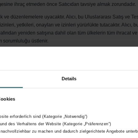
ölgesine ihraç etmeden önce Satıcıdan tavsiye almak zorundadır.
k ve düzenlemelere uyacaktır. Alıcı, bu Uluslararası Satış ve T
inleri, yetkileri, onayları ve izinleri yürürlükte tutacaktır. Alıcı,
fından yeniden satışına dahil olan tüm ülkelerin tüm ihracat ve i
üm sorumluluğu üstlenir.
arına uygun olarak hazırlarsa, Alıcı aşağıdakileri sağlamalıdır:
Details
hazırlanan mallar, Alıcının (veya son müşterisinin) bunları kulla
Cookies
e/veya iştirakleri tarafından üçüncü bir tarafın herhangi bir fikri m
aktır.
bsite erforderlich sind (Kategorie „Notwendig“)
 und des Verhaltens der Website (Kategorie „Präferenzen“)
nın şartnamelerine ve/veya talimatlarına uygun olarak üretilen
 nachvollziehbar zu machen und dadurch zielgerichtete Angebote unterb