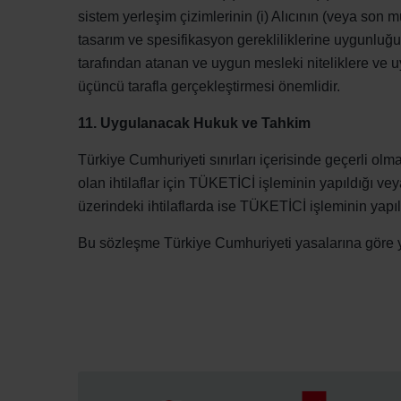
sistem yerleşim çizimlerinin (i) Alıcının (veya son 
Zehnder Group Schweiz AG: D
tasarım ve spesifikasyon gerekliliklerine uygunluğun
Zehnder Polska Sp. z o.o.: O
tarafından atanan ve uygun mesleki niteliklere ve 
Zehnder Group UK Limited: Pr
üçüncü tarafla gerçekleştirmesi önemlidir.
11. Uygulanacak Hukuk ve Tahkim
Türkiye Cumhuriyeti sınırları içerisinde geçerli olma
olan ihtilaflar için TÜKETİCİ işleminin yapıldığı 
üzerindeki ihtilaflarda ise TÜKETİCİ işleminin yap
Bu sözleşme Türkiye Cumhuriyeti yasalarına göre y