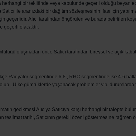
herhangi bir teklifinde veya kabulünde geçerli olduğu beyan edild
) Satıcı ile aranızdaki bir dağıtım sözleşmesinin ifası için yapıl
geçerlidir. Alıcı tarafından öngörülen ve burada belirtilen koşul
e geçerli olacaktır.
mlülüğü oluşmadan önce Satıcı tarafından bireysel ve açık kabule
edikçe Radyatör segmentinde 6-8 , RHC segmentinde ise 4-6 hafta i
lup , Ülke gümrüklerde yaşanacak problemler v.b. durumlarda tes
slimatın gecikmesi Alıcıya Satıcıya karşı herhangi bir talepte bul
an teslimat tarihi, Satıcının gerekli özeni göstermesine rağmen 