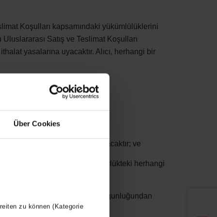
eslimat Koşulları kapsamındaki yükümlülüklerini
 bu Uluslararası Satış ve Teslimat Koşulları
thalat yasalarına uyacaktır. Alıcı, herhangi bir
Über Cookies
nmayı planladığı amaca uygun olacaktır; ve
ülkiyet hakkının ihlaline veya yürürlükteki herhangi
 malların performansından veya uygunluğundan
reiten zu können (Kategorie