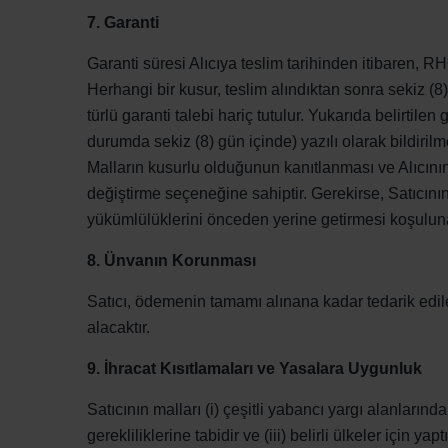
7. Garanti
Garanti süresi Alıcıya teslim tarihinden itibaren, R
Herhangi bir kusur, teslim alındıktan sonra sekiz (8) 
türlü garanti talebi hariç tutulur. Yukarıda belirtil
durumda sekiz (8) gün içinde) yazılı olarak bildirilmel
Malların kusurlu olduğunun kanıtlanması ve Alıcının y
değiştirme seçeneğine sahiptir. Gerekirse, Satıcının t
yükümlülüklerini önceden yerine getirmesi koşuluna b
8. Ünvanın Korunması
Satıcı, ödemenin tamamı alınana kadar tedarik edilen
alacaktır.
9. İhracat Kısıtlamaları ve Yasalara Uygunluk
Satıcının malları (i) çeşitli yabancı yargı alanlarında
gerekliliklerine tabidir ve (iii) belirli ülkeler için y