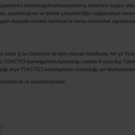
müşterisinin) ısıtma/soğutma/havalandırma sistemine (uygun olduğu
atenschutz
u, uyumluluğunu ve birlikte çalışabilirliğini sağlamaktan sorumlu
świadczenie o ochronie danych Zehnder
uygun düzeyde mesleki tazminat ve kamu sorumluluk sigortasına 
ivacy Policy
k üzere İş bu Sözleşme ile ilgili çıkacak ihtilaflarda; her yıl Tic
veya TÜKETİCİ ikametgahının bulunduğu yerdeki İl veya İlçe Tüke
ıldığı veya TÜKETİCİ ikametgahının bulunduğu yer Mahkemeleri ye
önetilecek ve yorumlanacaktır.