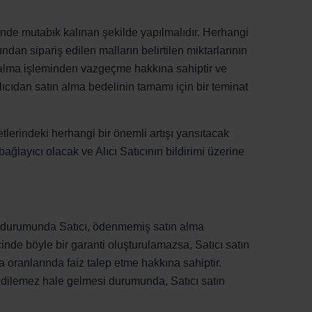
sinde mutabık kalınan şekilde yapılmalıdır. Herhangi
an sipariş edilen malların belirtilen miktarlarının
n alma işleminden vazgeçme hakkına sahiptir ve
Alıcıdan satın alma bedelinin tamamı için bir teminat
tlerindeki herhangi bir önemli artışı yansıtacak
 bağlayıcı olacak ve Alıcı Satıcının bildirimi üzerine
i durumunda Satıcı, ödenmemiş satın alma
inde böyle bir garanti oluşturulamazsa, Satıcı satın
 oranlarında faiz talep etme hakkına sahiptir.
 edilemez hale gelmesi durumunda, Satıcı satın