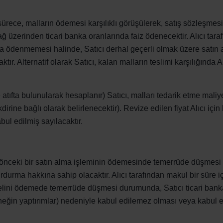
ı sürece, malların ödemesi karşılıklı görüşülerek, satış sözleşme
erinden ticari banka oranlarında faiz ödenecektir. Alıcı tarafınd
eya ödenmemesi halinde, Satıcı derhal geçerli olmak üzere satı
tır. Alternatif olarak Satıcı, kalan malların teslimi karşılığında 
ıfta bulunularak hesaplanır) Satıcı, malları tedarik etme maliye
kdirine bağlı olarak belirlenecektir). Revize edilen fiyat Alıcı için
bul edilmiş sayılacaktır.
 önceki bir satın alma işleminin ödemesinde temerrüde düşmes
durma hakkına sahip olacaktır. Alıcı tarafından makul bir süre iç
delini ödemede temerrüde düşmesi durumunda, Satıcı ticari banka
örneğin yaptırımlar) nedeniyle kabul edilemez olması veya kabul