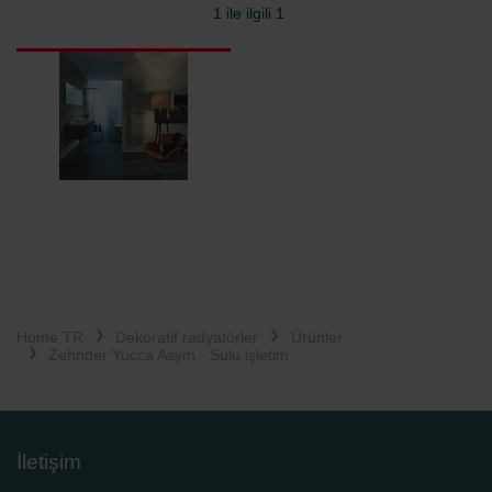
1 ile ilgili 1
Home TR
Dekoratif radyatörler
Ürünler
Zehnder Yucca Asym - Sulu işletim
İletişim