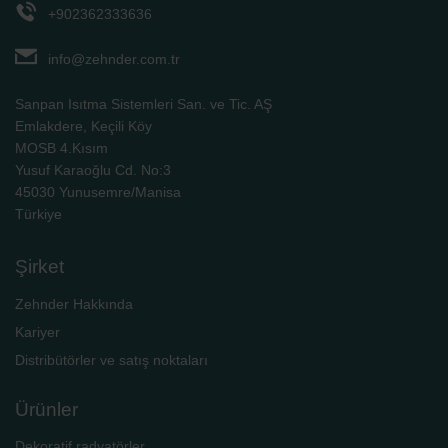
+902362333636
info@zehnder.com.tr
Sanpan Isıtma Sistemleri San. ve Tic. AŞ
Emlakdere, Keçili Köy
MOSB 4.Kısım
Yusuf Karaoğlu Cd. No:3
45030 Yunusemre/Manisa
Türkiye
Şirket
Zehnder Hakkında
Kariyer
Distribütörler ve satış noktaları
Ürünler
Dekoratif radyatörler