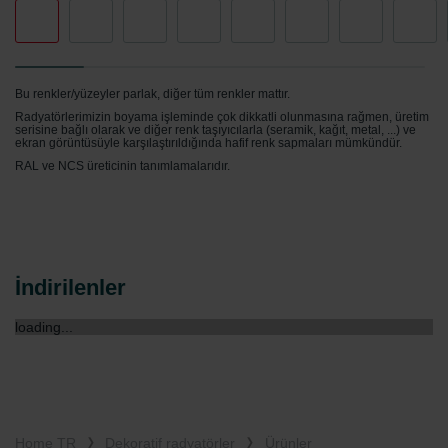
Limitet Şirketi: Web Sitesi Çerezleri
Zehnder Group Nederland bv: Privacyverklaringen
Zehnder Group Sales International: Privacy Policy
Zehnder Group Schweiz AG: Datenschutz
Zehnder Polska Sp. z o.o.: Oświadczenie o ochronie
Bu renkler/yüzeyler parlak, diğer tüm renkler mattır.
danych Zehnder
Radyatörlerimizin boyama işleminde çok dikkatli olunmasına rağmen, üretim
serisine bağlı olarak ve diğer renk taşıyıcılarla (seramik, kağıt, metal, ...) ve
Zehnder Group UK Limited: Privacy Policy
ekran görüntüsüyle karşılaştırıldığında hafif renk sapmaları mümkündür.
RAL ve NCS üreticinin tanımlamalarıdır.
İndirilenler
loading...
Home TR
Dekoratif radyatörler
Ürünler