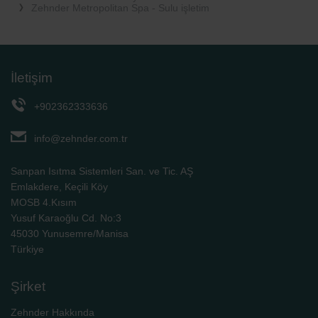
Zehnder Metropolitan Spa - Sulu işletim
İletişim
+902362333636
info@zehnder.com.tr
Sanpan Isıtma Sistemleri San. ve Tic. AŞ
Emlakdere, Keçili Köy
MOSB 4.Kısım
Yusuf Karaoğlu Cd. No:3
45030 Yunusemre/Manisa
Türkiye
Şirket
Zehnder Hakkında