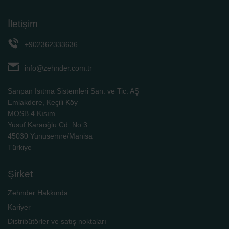
İletişim
+902362333636
info@zehnder.com.tr
Sanpan Isıtma Sistemleri San. ve Tic. AŞ
Emlakdere, Keçili Köy
MOSB 4.Kısım
Yusuf Karaoğlu Cd. No:3
45030 Yunusemre/Manisa
Türkiye
Şirket
Zehnder Hakkında
Kariyer
Distribütörler ve satış noktaları