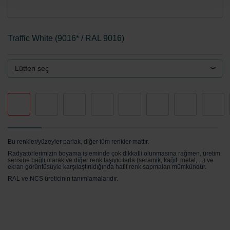
Zehnder Group AG: Data Privacy
Zehnder Group België nv/sa: Déclarations de confidentialité
Zehnder Group Czech Republic s.r.o.: Zásady ochrany
Traffic White (9016* / RAL 9016)
osobních údajů
Zehnder Group France: Protection des données
Zehnder Group Ibérica SAU: Política de privacidad
Lütfen seç
Zehnder Group Italia S.r.l.: Privacy
Zehnder Group İç Mekan İklimlendirme Sanayi ve Ticaret
Limitet Şirketi: Web Sitesi Çerezleri
Zehnder Group Nederland bv: Privacyverklaringen
Zehnder Group Sales International: Privacy Policy
Zehnder Group Schweiz AG: Datenschutz
Bu renkler/yüzeyler parlak, diğer tüm renkler mattır.
Zehnder Polska Sp. z o.o.: Oświadczenie o ochronie
Radyatörlerimizin boyama işleminde çok dikkatli olunmasına rağmen, üretim
danych Zehnder
serisine bağlı olarak ve diğer renk taşıyıcılarla (seramik, kağıt, metal, ...) ve
ekran görüntüsüyle karşılaştırıldığında hafif renk sapmaları mümkündür.
Zehnder Group UK Limited: Privacy Policy
RAL ve NCS üreticinin tanımlamalarıdır.