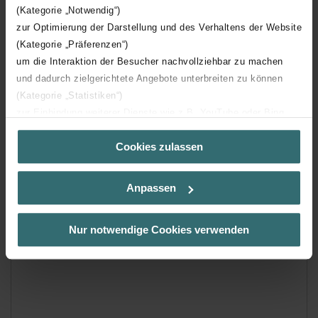
(Kategorie „Notwendig“)
zur Optimierung der Darstellung und des Verhaltens der Website
(Kategorie „Präferenzen“)
um die Interaktion der Besucher nachvollziehbar zu machen
und dadurch zielgerichtete Angebote unterbreiten zu können
(Kategorie „Statistiken“)
zur Einbindung weiterer Dienste wie z.B. YouTube oder Bing
(Kategorie „Marketing“)
Cookies zulassen
Über „Details zeigen“ bzw. die Datenschutzerklärung erhalten
Sie weitere Informationen. Durch die Auswahl der Kategorie
nehmen Sie die jeweiligen Cookies an oder lehnen sie ab. Bei
Anpassen
der Auswahl von „Statistiken“ willigen Sie ein, dass wir Ihren
Besuchsverlauf auf unserer Website verwenden, um Ihnen die
bestmögliche Nutzererfahrung zu ermöglichen und Ihnen
Nur notwendige Cookies verwenden
maßgeschneiderte Informationen basierend auf Ihren Interessen
zur Verfügung zu stellen. Alle Einwilligungen können Sie
selbstverständlich über einen Link in der Datenschutzerklärung
widerrufen.
Datenschutzerklärung der Zehnder Group