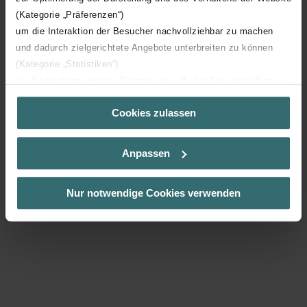
(Kategorie „Präferenzen“)
um die Interaktion der Besucher nachvollziehbar zu machen
und dadurch zielgerichtete Angebote unterbreiten zu können
(Kategorie „Statistiken“)
zur Einbindung weiterer Dienste wie z.B. YouTube oder Bing
(Kategorie „Marketing“)
Cookies zulassen
Über „Details zeigen“ bzw. die Datenschutzerklärung erhalten
Sie weitere Informationen. Durch die Auswahl der Kategorie
nehmen Sie die jeweiligen Cookies an oder lehnen sie ab. Bei
Anpassen
der Auswahl von „Statistiken“ willigen Sie ein, dass wir Ihren
Besuchsverlauf auf unserer Website verwenden, um Ihnen die
bestmögliche Nutzererfahrung zu ermöglichen und Ihnen
Nur notwendige Cookies verwenden
maßgeschneiderte Informationen basierend auf Ihren Interessen
zur Verfügung zu stellen. Alle Einwilligungen können Sie
selbstverständlich über einen Link in der Datenschutzerklärung
widerrufen.
Datenschutzerklärung der Zehnder Group
Zehnder Group AG: Data Privacy